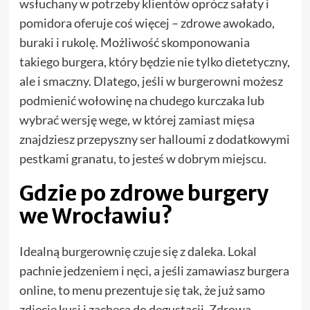
wsłuchany w potrzeby klientów oprócz sałaty i
pomidora oferuje coś więcej – zdrowe awokado,
buraki i rukolę. Możliwość skomponowania
takiego burgera, który będzie nie tylko dietetyczny,
ale i smaczny. Dlatego, jeśli w burgerowni możesz
podmienić wołowinę na chudego kurczaka lub
wybrać wersję wege, w której zamiast mięsa
znajdziesz przepyszny ser halloumi z dodatkowymi
pestkami granatu, to jesteś w dobrym miejscu.
Gdzie po zdrowe burgery
we Wrocławiu?
Idealną burgerownię czuje się z daleka. Lokal
pachnie jedzeniem i nęci, a jeśli zamawiasz burgera
online, to menu prezentuje się tak, że już samo
zdjęcie kusi i zachęca do degustacji.
Zdrowa