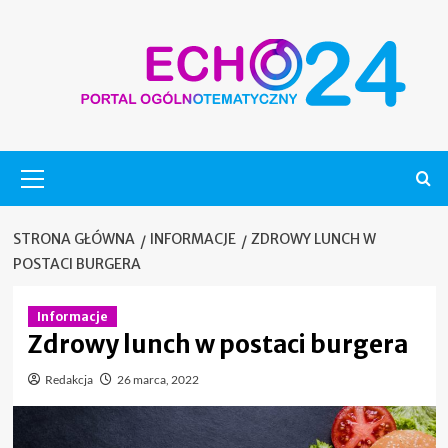
Skip
to
content
Menu
główne
STRONA GŁÓWNA
INFORMACJE
ZDROWY LUNCH W
POSTACI BURGERA
Informacje
Zdrowy lunch w postaci burgera
Redakcja
26 marca, 2022