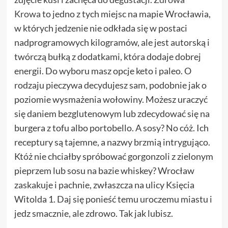
Krowa
to jedno z tych miejsc na mapie Wrocławia,
w których jedzenie nie odkłada się w postaci
nadprogramowych kilogramów, ale jest autorską i
twórczą bułką z dodatkami, która dodaje dobrej
energii. Do wyboru masz opcje keto i paleo. O
rodzaju pieczywa decydujesz sam, podobnie jak o
poziomie wysmażenia wołowiny. Możesz uraczyć
się daniem bezglutenowym lub zdecydować się na
burgera z tofu albo portobello. A sosy? No cóż. Ich
receptury są tajemne, a nazwy brzmią intrygująco.
Któż nie chciałby spróbować gorgonzoli z zielonym
pieprzem lub sosu na bazie whiskey? Wrocław
zaskakuje i pachnie, zwłaszcza na ulicy Księcia
Witolda 1. Daj się ponieść temu uroczemu miastu i
jedz smacznie, ale zdrowo. Tak jak lubisz.