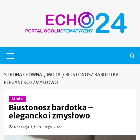
Skip
to
content
Menu
główne
STRONA GŁÓWNA
MODA
BIUSTONOSZ BARDOTKA –
ELEGANCKO I ZMYSŁOWO
Moda
Biustonosz bardotka –
elegancko i zmysłowo
Redakcja
18 lutego, 2022