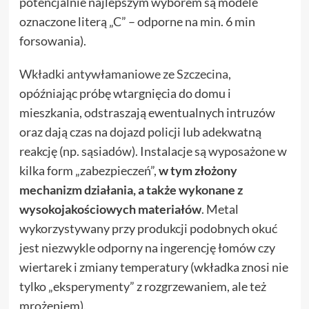
potencjalnie najlepszym wyborem są modele
oznaczone literą „C” – odporne na min. 6 min
forsowania).
Wkładki antywłamaniowe ze Szczecina
,
opóźniając próbę wtargnięcia do domu i
mieszkania, odstraszają ewentualnych intruzów
oraz dają czas na dojazd policji lub adekwatną
reakcję (np. sąsiadów). Instalacje są wyposażone w
kilka form „zabezpieczeń”,
w tym
złożony
mechanizm działania, a także wykonane z
wysokojakościowych materiałów
. Metal
wykorzystywany przy produkcji podobnych okuć
jest niezwykle odporny na ingerencję łomów czy
wiertarek i zmiany temperatury (wkładka znosi nie
tylko „eksperymenty” z rozgrzewaniem, ale też
mrożeniem).