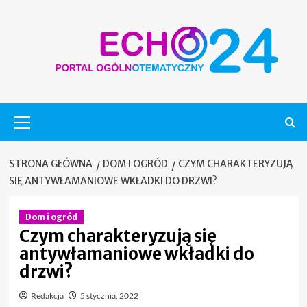
Skip
to
content
Menu
główne
STRONA GŁÓWNA
DOM I OGRÓD
CZYM CHARAKTERYZUJĄ
SIĘ ANTYWŁAMANIOWE WKŁADKI DO DRZWI?
Dom i ogród
Czym charakteryzują się
antywłamaniowe wkładki do
drzwi?
Redakcja
5 stycznia, 2022