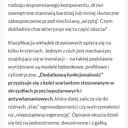
rodzaju wspomnianego komponentu, drzwi
zewnętrzne stanowią bardziej lub mniej skuteczne
zabezpieczenie przed niechcianą „wizytą”. Czym
dokładnie charakteryzuje się ta część okucia?
Klasyfikacja wkładek drzwiowych opiera się na
kilku kryteriach. Jednym z nich jest mechanizm
znajdujący się w instalacji – na takiej podstawie
wyróżniane są modele bębenkowe, profilowe i
cylindryczne.
„Dodatkową funkcjonalność”
przypisuje się z kolei wariantom stosowanym w
skrzydłach przeciwpożarowych i
antywłamaniowych
, które dalej zalicza się do
różnych „klas” ognioodporności czy wytrzymałości
na „niepożądaną ingerencję”. Opisane okucia dzieli
się też na jednostronne, dwustronne i z gałką