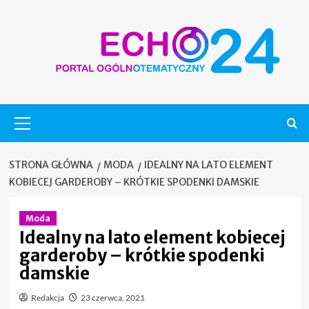
Skip
to
content
Menu
główne
STRONA GŁÓWNA
MODA
IDEALNY NA LATO ELEMENT
KOBIECEJ GARDEROBY – KRÓTKIE SPODENKI DAMSKIE
Moda
Idealny na lato element kobiecej
garderoby – krótkie spodenki
damskie
Redakcja
23 czerwca, 2021