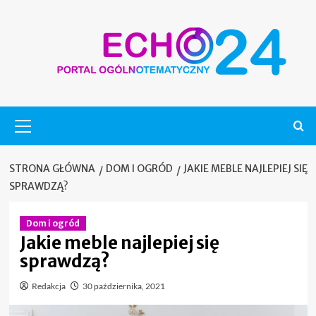
Skip
to
content
Menu
główne
STRONA GŁÓWNA
DOM I OGRÓD
JAKIE MEBLE NAJLEPIEJ SIĘ
SPRAWDZĄ?
Dom i ogród
Jakie meble najlepiej się
sprawdzą?
Redakcja
30 października, 2021