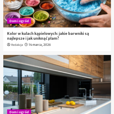
Dom i ogród
Kolor w kulach kąpielowych: jakie barwniki są
najlepsze i jak uniknąć plam?
Redakcja
14 marca, 2026
Dom i ogród