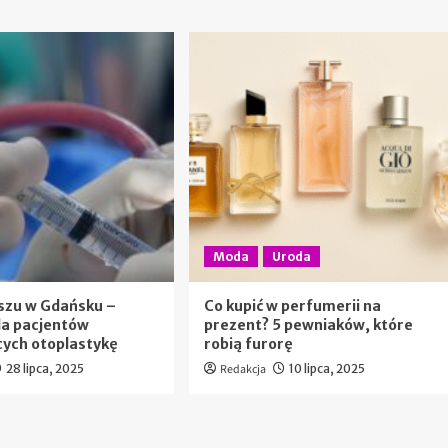
Moda
Uroda
szu w Gdańsku –
Co kupić w perfumerii na
la pacjentów
prezent? 5 pewniaków, które
cych otoplastykę
robią furorę
28 lipca, 2025
Redakcja
10 lipca, 2025