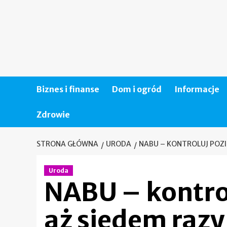
Skip
to
content
Biznes i finanse
Dom i ogród
Informacje
Zdrowie
STRONA GŁÓWNA
URODA
NABU – KONTROLUJ POZIO
Uroda
NABU – kontro
aż siedem razy 