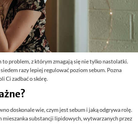
 to problem, z którym zmagają się nie tylko nastolatki.
ż siedem razy lepiej regulować poziom sebum. Pozna
i Ci zadbać o skórę.
ważne?
ewno doskonale wie, czym jest sebum i jaką odgrywa rolę.
m mieszanka substancji lipidowych, wytwarzanych przez