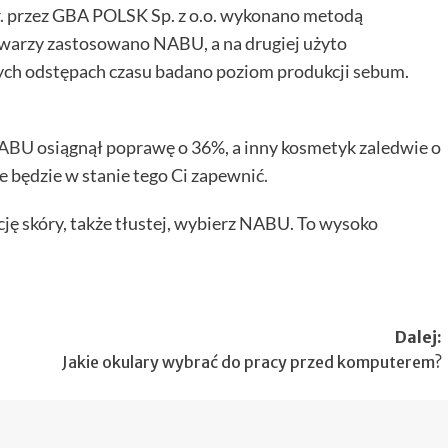
. przez GBA POLSK Sp. z o.o. wykonano metodą
twarzy zastosowano NABU, a na drugiej użyto
ych odstępach czasu badano poziom produkcji sebum.
ABU
osiągnął poprawę o 36%, a inny kosmetyk zaledwie o
e będzie w stanie tego Ci zapewnić.
cję skóry, także tłustej, wybierz NABU. To wysoko
Dalej:
Jakie okulary wybrać do pracy przed komputerem?