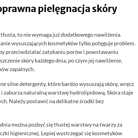
oprawna pielęgnacja skóry
t tłusta, to nie wymaga już dodatkowego nawilżenia.
owanie wysuszających kosmetyków tylko potęguje problem.
by przeciwdziałać zatykaniu porów i powstawaniu
czenie skóry każdego dnia, po czym jej nawilżenie,
nów zapalnych.
e silne detergenty, które bardzo wysuszają skórę, wręcz
m i zaburza naturalną warstwę hydrolipidową. Skóra staje
ch. Należy postawić na delikatne środki bez
dnia można pozbyć się tłustej warstwy na twarzy za
czki higienicznej. Lepiej wystrzegać się kosmetyków