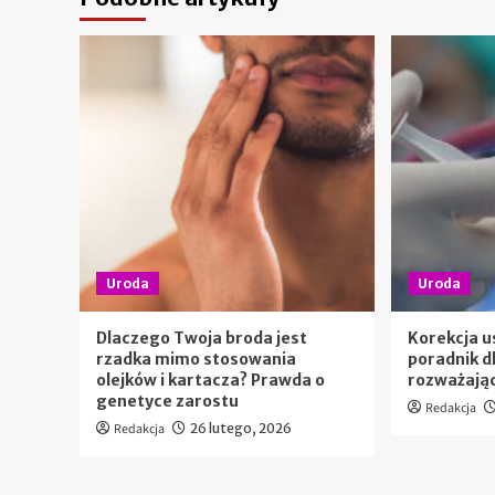
Uroda
Uroda
Dlaczego Twoja broda jest
Korekcja u
rzadka mimo stosowania
poradnik d
olejków i kartacza? Prawda o
rozważają
genetyce zarostu
Redakcja
Redakcja
26 lutego, 2026