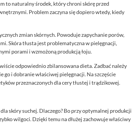
m to naturalny środek, który chroni skórę przed
ętrznymi. Problem zaczyna się dopiero wtedy, kiedy
ycznych zmian skórnych. Powoduje zapychanie porów,
mi. Skóra tłusta jest problematyczna w pielęgnacji,
zonymi porami i wzmożoną produkcją łoju.
ywiście odpowiednio zbilansowana dieta. Zadbać należy
 go i dobranie właściwej pielęgnacji. Na szczęście
yków przeznaczonych dla cery tłustej i trądzikowej.
 dla skóry suchej. Dlaczego? Bo przy optymalnej produkcji
 szybko wilgoci. Dzięki temu na dłużej zachowuje właściwy