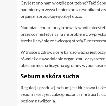
Czy jest ono nam w ogóle potrzebne? Tak! Sebu
nadmiernym wysychaniem oraz czynnikami zewn
organizm produkuje go zbyt dużo.
Nadmiar sebum sprzyja powstawaniu nieestet
przez co niestety nasila się problem z wypryska
trzeba liczyć się ze świecącą strefą T, rozszer
W trosce o zdrową cerę bardzo ważna jest ocz
również o nawodnienie organizmu, oczyszczenie
obecnie można liczyć na ogromny wybór kosmet
Sebum a skóra sucha
Regulacja produkcji sebum jest kluczowa także
sebum skóra jest zabezpieczona i nie traci tak
poziom nawilżenia.