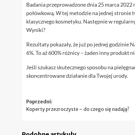
Badania przeprowadzone dnia 25 marca 2022 r
połówkową. W tej metodzie na jednej stronie 
klasycznego kosmetyku. Następnie w regularn
Wyniki?
Rezultaty pokazały, że już po jednej godzinie
N
6%. To aż 600% różnicy – żaden inny produkt ni
Jeśli szukasz skutecznego sposobu na pielęgna
skoncentrowane działanie dla Twojej urody.
Zobacz
Poprzedni:
Koperty przezroczyste – do czego się nadają?
wpisy
Podobne artykuły