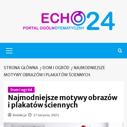
Skip
to
content
Menu
główne
STRONA GŁÓWNA
DOM I OGRÓD
NAJMODNIEJSZE
MOTYWY OBRAZÓW I PLAKATÓW ŚCIENNYCH
Dom i ogród
Najmodniejsze motywy obrazów
i plakatów ściennych
Redakcja
17 sierpnia, 2021