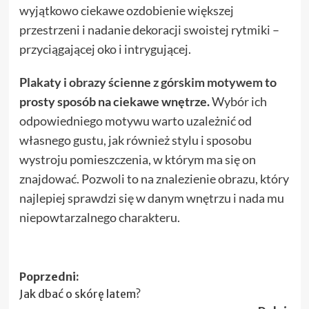
wyjątkowo ciekawe ozdobienie większej
przestrzeni i nadanie dekoracji swoistej rytmiki –
przyciągającej oko i intrygującej.
Plakaty i
obrazy ścienne z górskim motywem
to
prosty sposób na ciekawe wnętrze.
Wybór ich
odpowiedniego motywu warto uzależnić od
własnego gustu, jak również stylu i sposobu
wystroju pomieszczenia, w którym ma się on
znajdować. Pozwoli to na znalezienie obrazu, który
najlepiej sprawdzi się w danym wnętrzu i nada mu
niepowtarzalnego charakteru.
Zobacz
Poprzedni:
Jak dbać o skórę latem?
wpisy