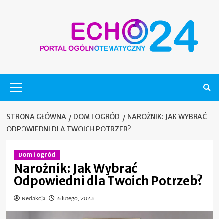
Skip
to
content
Menu
główne
STRONA GŁÓWNA
DOM I OGRÓD
NAROŻNIK: JAK WYBRAĆ
ODPOWIEDNI DLA TWOICH POTRZEB?
Dom i ogród
Narożnik: Jak Wybrać
Odpowiedni dla Twoich Potrzeb?
Redakcja
6 lutego, 2023