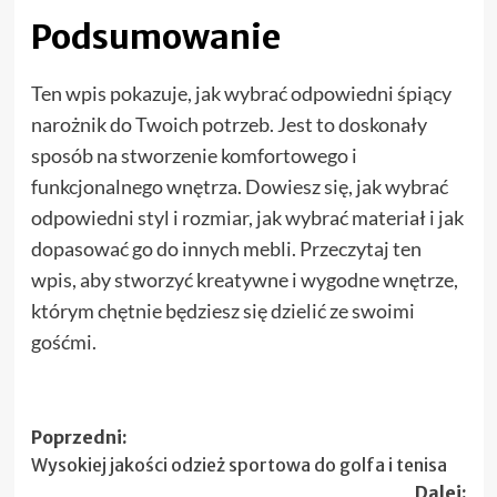
Podsumowanie
Ten wpis pokazuje, jak wybrać odpowiedni śpiący
narożnik do Twoich potrzeb. Jest to doskonały
sposób na stworzenie komfortowego i
funkcjonalnego wnętrza. Dowiesz się, jak wybrać
odpowiedni styl i rozmiar, jak wybrać materiał i jak
dopasować go do innych mebli. Przeczytaj ten
wpis, aby stworzyć kreatywne i wygodne wnętrze,
którym chętnie będziesz się dzielić ze swoimi
gośćmi.
Zobacz
Poprzedni:
Wysokiej jakości odzież sportowa do golfa i tenisa
wpisy
Dalej: