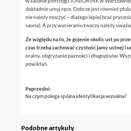
w
salonie piercingu JUNIORINK w Warszawie
dokładnie umyj ręce. Dobrze jest również płuka
nie należy moczyć – dlatego lepiej brać pryszni
sauna). A przy wycieraniu twarzy należy uważać
Ze względu na to, że gojenie okolic ust po prz
czas trzeba zachować czystość jamy ustnej i 
oralny, obgryzanie paznokci i długopisów. Wszy
powikłań.
Zobacz
Poprzedni:
Na czym polega spójna identyfikacja wizualna?
wpisy
Podobne artykuły