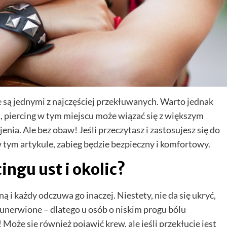
óre są jednymi z najczęściej przekłuwanych. Warto jednak
st, piercing w tym miejscu może wiązać się z większym
ia. Ale bez obaw! Jeśli przeczytasz i zastosujesz się do
 tym artykule, zabieg będzie bezpieczny i komfortowy.
ingu ust i okolic?
 i każdy odczuwa go inaczej. Niestety, nie da się ukryć,
i unerwione – dlatego u osób o niskim progu bólu
 Może się również pojawić krew, ale jeśli przekłucie jest