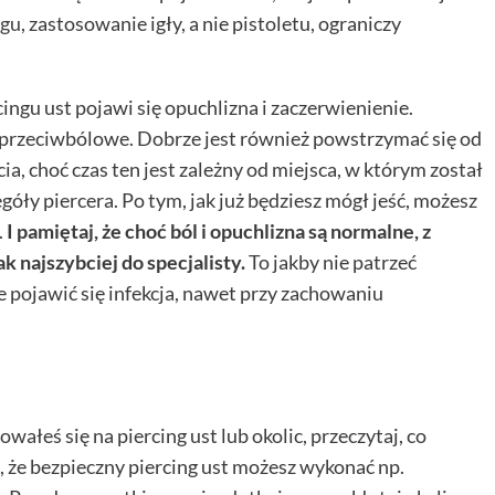
ngu
, zastosowanie igły, a nie pistoletu, ograniczy
ngu ust pojawi się opuchlizna i zaczerwienienie.
 przeciwbólowe. Dobrze jest również powstrzymać się od
ia, choć czas ten jest zależny od miejsca, w którym został
góły piercera. Po tym, jak już będziesz mógł jeść, możesz
.
I pamiętaj, że choć ból i opuchlizna są normalne, z
k najszybciej do specjalisty.
To jakby nie patrzeć
e pojawić się infekcja, nawet przy zachowaniu
owałeś się na piercing ust lub okolic, przeczytaj, co
, że bezpieczny piercing ust możesz wykonać np.