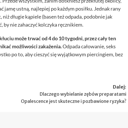
). Przede wszystkim, zanim dotkniesz przekłutej okolicy,
ć jamę ustną, najlepiej po każdym posiłku. Jednak rany
c, niż długie kąpiele (basen też odpada, podobnie jak
, by nie zahaczyć kolczyka ręcznikiem.
ekłuciu może trwać od 4 do 10 tygodni, przez cały ten
unikać możliwości zakażenia.
Odpada całowanie, seks
stko po to, aby cieszyć się wyjątkowym piercingiem, bez
Dalej:
Dlaczego wybielanie zębów preparatami
Opalescence jest skuteczne i pozbawione ryzyka?