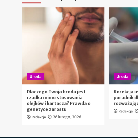
Uroda
Uroda
Dlaczego Twoja broda jest
Korekcja u
rzadka mimo stosowania
poradnik d
olejków i kartacza? Prawda o
rozważają
genetyce zarostu
Redakcja
Redakcja
26 lutego, 2026