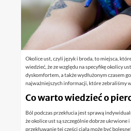
Okolice ust, czyli język i broda, to miejsca, kt
wiedzieć, że ze względu na specyfikę okolicy u
dyskomfortem, a także wydłużonym czasem gojen
najważniejszych informacji, które zebraliśmy w
Co warto wiedzieć o pierc
Ból podczas przekłucia jest sprawą indywidualną
że okolice ust są szczególnie dobrze ukrwione 
przekłuwanie tej części ciała może być bolesne!