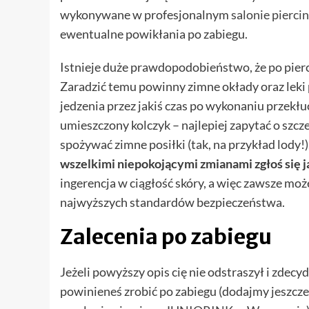
wykonywane w profesjonalnym
salonie pierci
ewentualne powikłania po zabiegu.
Istnieje duże prawdopodobieństwo, że po pierci
Zaradzić temu powinny zimne okłady oraz leki
jedzenia przez jakiś czas po wykonaniu przekłuc
umieszczony kolczyk – najlepiej zapytać o szcze
spożywać zimne posiłki (tak, na przykład lody!)
wszelkimi niepokojącymi zmianami zgłoś się ja
ingerencja w ciągłość skóry, a więc zawsze moż
najwyższych standardów bezpieczeństwa.
Zalecenia po zabiegu
Jeżeli powyższy opis cię nie odstraszył i zdecyd
powinieneś zrobić po zabiegu (dodajmy jeszcze