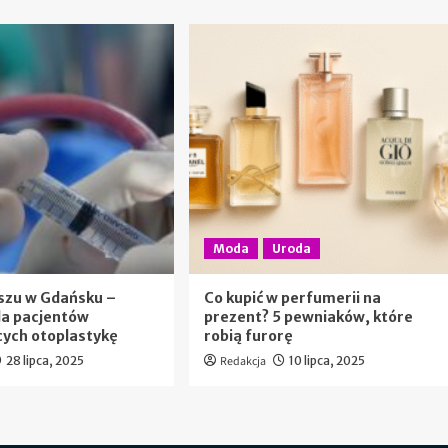
Moda
Uroda
szu w Gdańsku –
Co kupić w perfumerii na
la pacjentów
prezent? 5 pewniaków, które
cych otoplastykę
robią furorę
28 lipca, 2025
Redakcja
10 lipca, 2025