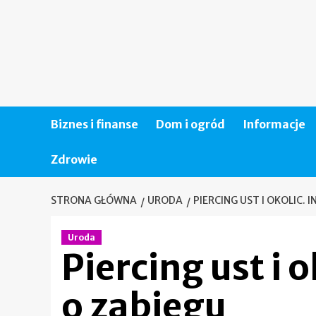
Skip
to
content
Biznes i finanse
Dom i ogród
Informacje
Zdrowie
STRONA GŁÓWNA
URODA
PIERCING UST I OKOLIC. 
Uroda
Piercing ust i 
o zabiegu