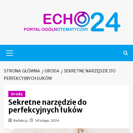
Skip
to
content
Menu
główne
STRONA GŁÓWNA
URODA
SEKRETNE NARZĘDZIE DO
PERFEKCYJNYCH ŁUKÓW
Uroda
Sekretne narzędzie do
perfekcyjnych łuków
Redakcja
18 lutego, 2024