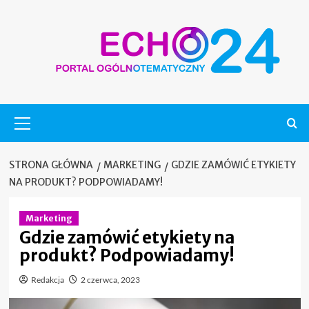
Skip
to
content
Menu
główne
STRONA GŁÓWNA
MARKETING
GDZIE ZAMÓWIĆ ETYKIETY
NA PRODUKT? PODPOWIADAMY!
Marketing
Gdzie zamówić etykiety na
produkt? Podpowiadamy!
Redakcja
2 czerwca, 2023