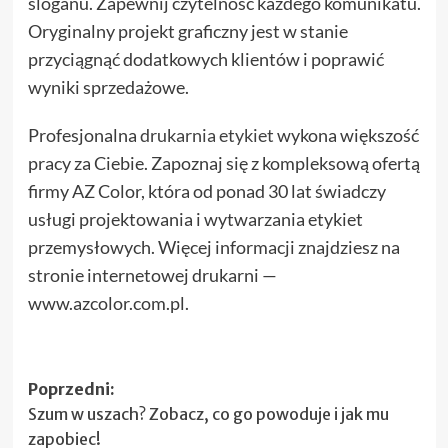
sloganu. Zapewnij czytelność każdego komunikatu.
Oryginalny projekt graficzny jest w stanie
przyciągnąć dodatkowych klientów i poprawić
wyniki sprzedażowe.
Profesjonalna
drukarnia etykiet
wykona większość
pracy za Ciebie. Zapoznaj się z kompleksową ofertą
firmy AZ Color, która od ponad 30 lat świadczy
usługi projektowania i wytwarzania etykiet
przemysłowych. Więcej informacji znajdziesz na
stronie internetowej drukarni —
www.azcolor.com.pl.
Zobacz
Poprzedni:
Szum w uszach? Zobacz, co go powoduje i jak mu
wpisy
zapobiec!