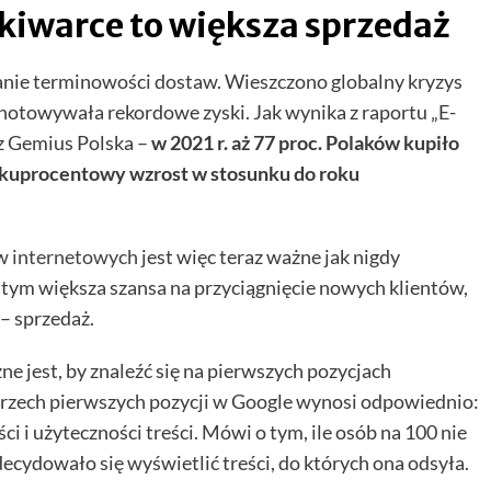
kiwarce to większa sprzedaż
anie terminowości dostaw. Wieszczono globalny kryzys
otowywała rekordowe zyski. Jak wynika z raportu „E-
z Gemius Polska –
w 2021 r. aż 77 proc. Polaków kupiło
kilkuprocentowy wzrost w stosunku do roku
w internetowych
jest więc teraz ważne jak nigdy
 tym większa szansa na przyciągnięcie nowych klientów,
 – sprzedaż.
e jest, by znaleźć się na pierwszych pozycjach
 trzech pierwszych pozycji w Google wynosi odpowiednio:
ości i użyteczności treści. Mówi o tym, ile osób na 100 nie
decydowało się wyświetlić treści, do których ona odsyła.