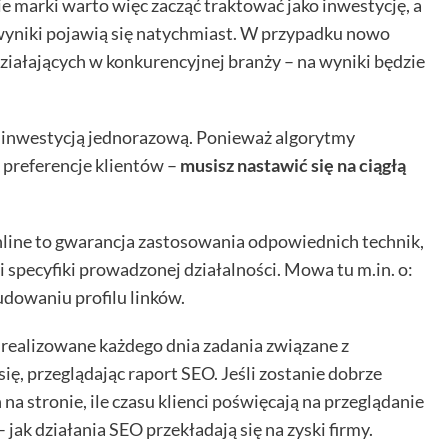
 marki warto więc zacząć traktować jako inwestycję, a
 wyniki pojawią się natychmiast. W przypadku nowo
iałających w konkurencyjnej branży – na wyniki będzie
ż inwestycją jednorazową. Ponieważ algorytmy
 preferencje klientów –
musisz nastawić się na ciągłą
line to gwarancja zastosowania odpowiednich technik,
i specyfiki prowadzonej działalności. Mowa tu m.in. o:
budowaniu profilu linków.
i realizowane każdego dnia zadania związane z
ę, przeglądając raport SEO. Jeśli zostanie dobrze
 na stronie, ile czasu klienci poświęcają na przeglądanie
jak działania SEO przekładają się na zyski firmy.