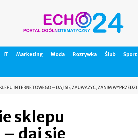
IT
Marketing
Moda
Rozrywka
Ślub
Sport
LEPU INTERNETOWEGO – DAJ SIĘ ZAUWAŻYĆ, ZANIM WYPRZEDZI
e sklepu
– daj się