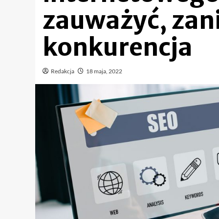
zauważyć, zan
konkurencja
Redakcja
18 maja, 2022