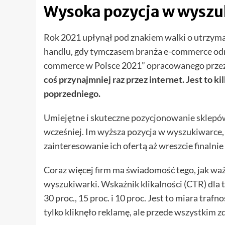
Wysoka pozycja w wyszu
Rok 2021 upłynął pod znakiem walki o utrzym
handlu, gdy tymczasem branża e-commerce odn
commerce w Polsce 2021” opracowanego prze
coś przynajmniej raz przez internet. Jest to 
poprzedniego.
Umiejętne i skuteczne
pozycjonowanie sklepó
wcześniej. Im wyższa pozycja w wyszukiwarce,
zainteresowanie ich ofertą aż wreszcie finalnie
Coraz więcej firm ma świadomość tego, jak ważn
wyszukiwarki. Wskaźnik klikalności (CTR) dla
30 proc., 15 proc. i 10 proc. Jest to miara trafn
tylko kliknęło reklamę, ale przede wszystkim z