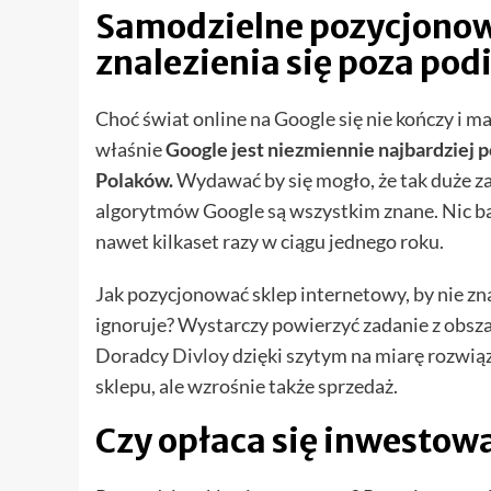
Samodzielne pozycjonowa
znalezienia się poza po
Choć świat online na Google się nie kończy i 
właśnie
Google jest niezmiennie najbardziej po
Polaków.
Wydawać by się mogło, że tak duże za
algorytmów Google są wszystkim znane. Nic ba
nawet kilkaset razy w ciągu jednego roku.
Jak pozycjonować sklep internetowy, by nie zna
ignoruje? Wystarczy powierzyć zadanie z obsz
Doradcy
Divloy
dzięki szytym na miarę rozwiąz
sklepu, ale wzrośnie także sprzedaż.
Czy opłaca się inwestow