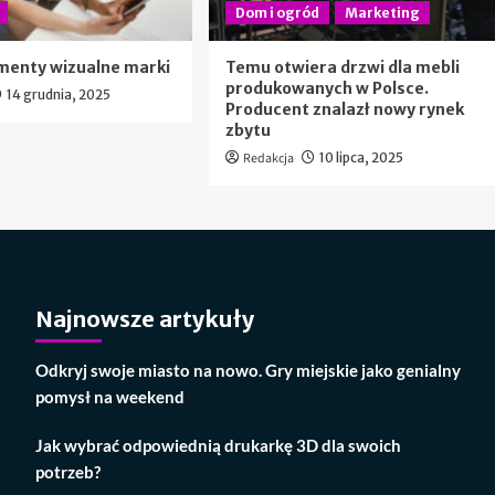
Dom i ogród
Marketing
menty wizualne marki
Temu otwiera drzwi dla mebli
produkowanych w Polsce.
14 grudnia, 2025
Producent znalazł nowy rynek
zbytu
Redakcja
10 lipca, 2025
Najnowsze artykuły
Odkryj swoje miasto na nowo. Gry miejskie jako genialny
pomysł na weekend
Jak wybrać odpowiednią drukarkę 3D dla swoich
potrzeb?