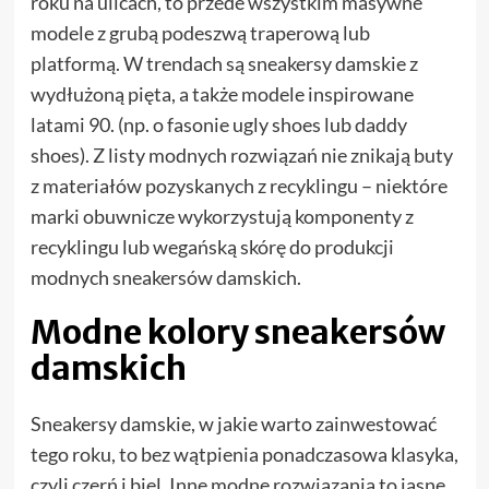
roku na ulicach, to przede wszystkim masywne
modele z grubą podeszwą traperową lub
platformą. W trendach są sneakersy damskie z
wydłużoną pięta, a także modele inspirowane
latami 90. (np. o fasonie ugly shoes lub daddy
shoes). Z listy modnych rozwiązań nie znikają buty
z materiałów pozyskanych z recyklingu – niektóre
marki obuwnicze wykorzystują komponenty z
recyklingu lub wegańską skórę do produkcji
modnych sneakersów damskich.
Modne kolory sneakersów
damskich
Sneakersy damskie, w jakie warto zainwestować
tego roku, to bez wątpienia ponadczasowa klasyka,
czyli czerń i biel. Inne modne rozwiązania to jasne,