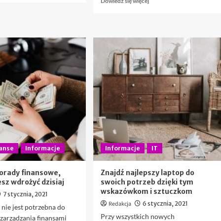
Dowiedz się więcej
więcej
się
o
więcej
Tajemnice
o
piękna,
Darjeeling
które
i
powinna
Kalimpong
znać
–
każda
Otwarte
osoba!
drzwi
dla
turystów
nanse
Informacje
Informacje
IT
orady finansowe,
Znajdź najlepszy laptop do
sz wdrożyć dzisiaj
swoich potrzeb dzięki tym
wskazówkom i sztuczkom
7 stycznia, 2021
Redakcja
6 stycznia, 2021
nie jest potrzebna do
Przy wszystkich nowych
zarządzania finansami