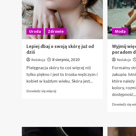
wyglądu
Uroda
Zdrowie
Moda
Lepiej dbaj o swoją skórę już od
Wyjmij więc
dziś
poradom d
Redakcja
8 sierpnia, 2020
Redakcja
Pielęgnacja skóry to coś więcej niż
Formalny str
tylko piękno i jest to troska mężczyzn i
zakupie. Ist
kobiet w każdym wieku. Skóra jest...
które należy 
kolory, rozmi
Dowiedz
Dowiedz się więcej
dostępność,..
się
więcej
Dowiedz się wi
o
Lepiej
dbaj
o
swoją