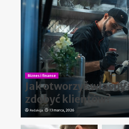
Biznes i finanse
Jak otworzyć własny f
ym
zdobyć klientów?
Redakcja
13 marca, 2026