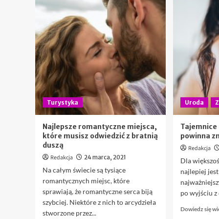
Turystyka
Uroda
Z
Najlepsze romantyczne miejsca,
Tajemnice 
które musisz odwiedzić z bratnią
powinna zn
duszą
Redakcja
Redakcja
24 marca, 2021
Dla większoś
Na całym świecie są tysiące
najlepiej jes
romantycznych miejsc, które
najważniejsz
sprawiają, że romantyczne serca biją
po wyjściu z
szybciej. Niektóre z nich to arcydzieła
Dowiedz się wi
stworzone przez...