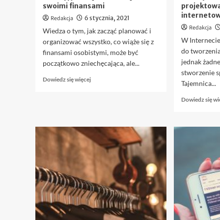
swoimi finansami
projektowa
interneto
Redakcja
6 stycznia, 2021
Redakcja
Wiedza o tym, jak zacząć planować i
W Internecie
organizować wszystko, co wiąże się z
do tworzenia
finansami osobistymi, może być
jednak żadne 
początkowo zniechęcająca, ale...
stworzenie s
Dowiedz
Dowiedz się więcej
Tajemnica...
się
więcej
Dowiedz się wi
o
Porady,
jak
mądrze
zarządzać
swoimi
finansami