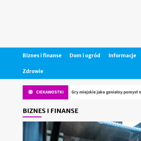
Skip
to
content
Biznes i finanse
Dom i ogród
Informacje
Zdrowie
je miasto na nowo. Gry miejskie jako genialny pomysł na weekend
CIEKAWOSTKI
BIZNES I FINANSE