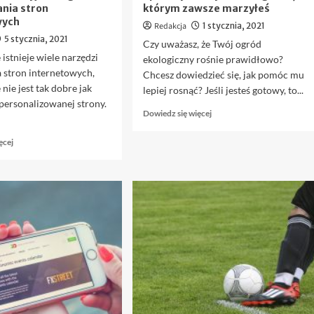
nia stron
którym zawsze marzyłeś
wych
Redakcja
1 stycznia, 2021
5 stycznia, 2021
Czy uważasz, że Twój ogród
 istnieje wiele narzędzi
ekologiczny rośnie prawidłowo?
 stron internetowych,
Chcesz dowiedzieć się, jak pomóc mu
nie jest tak dobre jak
lepiej rosnąć? Jeśli jesteś gotowy, to...
personalizowanej strony.
Dowiedz
Dowiedz się więcej
się
więcej
Dowiedz
ęcej
o
się
Sposoby
więcej
na
o
uzyskanie
Porady
ogrodu,
informacyjne
o
od
którym
guru
zawsze
projektowania
marzyłeś
stron
internetowych