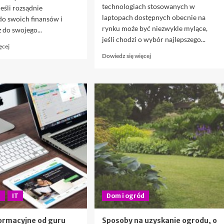
technologiach stosowanych w
Jeśli rozsądnie
laptopach dostępnych obecnie na
do swoich finansów i
rynku może być niezwykle mylące,
do swojego...
jeśli chodzi o wybór najlepszego...
Dowiedz
ęcej
się
Dowiedz
Dowiedz się więcej
więcej
się
o
więcej
Osobiste
o
porady
Znajdź
finansowe,
najlepszy
które
laptop
możesz
do
wdrożyć
swoich
dzisiaj
potrzeb
dzięki
tym
wskazówkom
i
sztuczkom
e
IT
Dom i ogród
ormacyjne od guru
Sposoby na uzyskanie ogrodu, o