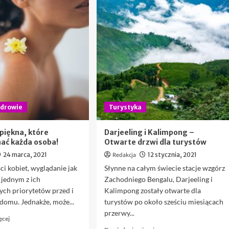
drowie
Turystyka
piękna, które
Darjeeling i Kalimpong –
ać każda osoba!
Otwarte drzwi dla turystów
24 marca, 2021
Redakcja
12 stycznia, 2021
ci kobiet, wyglądanie jak
Słynne na całym świecie stacje wzgórz
t jednym z ich
Zachodniego Bengalu, Darjeeling i
ych priorytetów przed i
Kalimpong zostały otwarte dla
 domu. Jednakże, może...
turystów po około sześciu miesiącach
przerwy...
Dowiedz
ęcej
się
Dowiedz