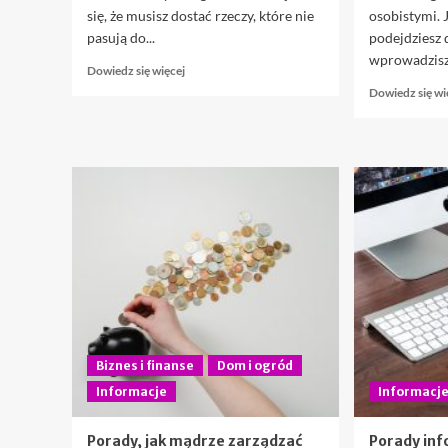
się, że musisz dostać rzeczy, które nie
osobistymi. 
pasują do...
podejdziesz 
wprowadzisz 
Dowiedz
Dowiedz się więcej
się
Dowiedz się wi
więcej
o
Najlepsze
wskazówki
dotyczące
kupowania
mebli
Biznes i finanse
Dom i ogród
Informacje
Informacj
Porady, jak mądrze zarządzać
Porady inf