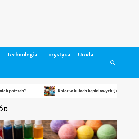
Technologia
Turystyka
Uroda
Kolor w kulach kąpielowych: jakie barwniki są najlepsze i 
ÓD