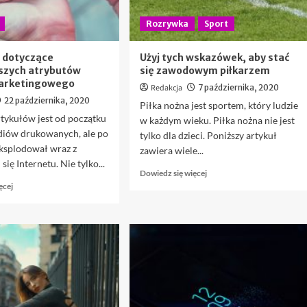
Rozrywka
Sport
 dotyczące
Użyj tych wskazówek, aby stać
jszych atrybutów
się zawodowym piłkarzem
arketingowego
Redakcja
7 października, 2020
22 października, 2020
Piłka nożna jest sportem, który ludzie
tykułów jest od początku
w każdym wieku. Piłka nożna nie jest
ediów drukowanych, ale po
tylko dla dzieci. Poniższy artykuł
eksplodował wraz z
zawiera wiele...
ię Internetu. Nie tylko...
Dowiedz
Dowiedz się więcej
Dowiedz
się
ęcej
się
więcej
więcej
o
o
Użyj
Wskazówki
tych
dotyczące
wskazówek,
najważniejszych
aby
atrybutów
stać
sukcesu
się
marketingowego
zawodowym