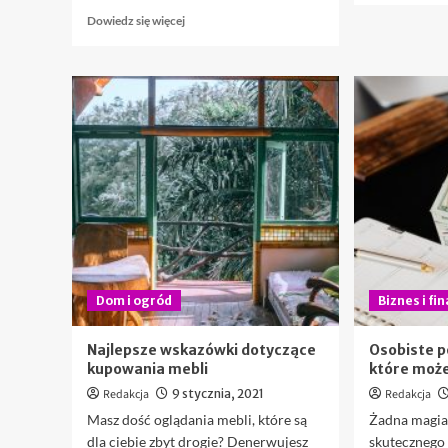
Dowiedz
Dowiedz się więcej
się
więcej
o
Najlepsze
romantyczne
miejsca,
które
musisz
odwiedzić
z
bratnią
duszą
Dom i ogród
Biznes i fi
Najlepsze wskazówki dotyczące
Osobiste p
kupowania mebli
które może
Redakcja
9 stycznia, 2021
Redakcja
Masz dość oglądania mebli, które są
Żadna magia 
dla ciebie zbyt drogie? Denerwujesz
skutecznego 