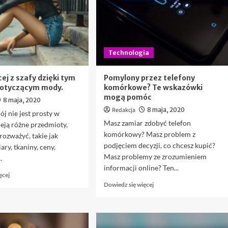
piłkarzem
Technologia
ej z szafy dzięki tym
Pomylony przez telefony
otyczącym mody.
komórkowe? Te wskazówki
mogą pomóc
8 maja, 2020
Redakcja
8 maja, 2020
ój nie jest prosty w
Masz zamiar zdobyć telefon
nieją różne przedmioty,
komórkowy? Masz problem z
rozważyć, takie jak
podjęciem decyzji, co chcesz kupić?
ary, tkaniny, ceny,
Masz problemy ze zrozumieniem
.
informacji online? Ten...
Dowiedz
ęcej
się
Dowiedz
Dowiedz się więcej
więcej
się
o
więcej
Wyjmij
o
więcej
Pomylony