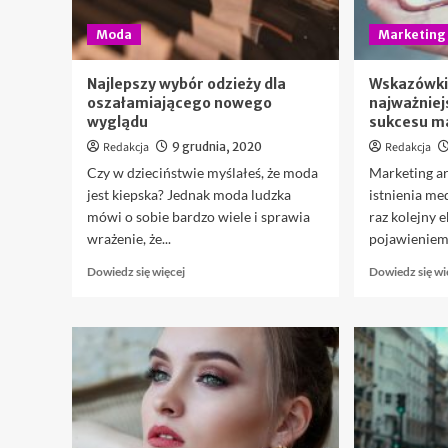
Moda
Marketing
Najlepszy wybór odzieży dla
Wskazówki
oszałamiającego nowego
najważnie
wyglądu
sukcesu m
Redakcja
9 grudnia, 2020
Redakcja
Czy w dzieciństwie myślałeś, że moda
Marketing ar
jest kiepska? Jednak moda ludzka
istnienia m
mówi o sobie bardzo wiele i sprawia
raz kolejny 
wrażenie, że...
pojawieniem s
Dowiedz
Dowiedz się więcej
Dowiedz się wi
się
więcej
o
Najlepszy
wybór
odzieży
dla
oszałamiającego
nowego